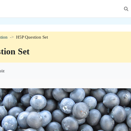
Lüli
tion
H5P Question Set
tion Set
uiz