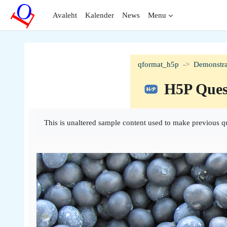
Jäta vahele peasisuni
Avaleht
Kalender
News
Menu
qformat_h5p
Demonstra
H5P Ques
Lõpetamise nõuded
This is unaltered sample content used to make previous q