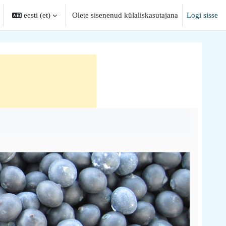
eesti ‎(et)‎
Olete sisenenud külaliskasutajana
Logi sisse
tab otsingu sisendi