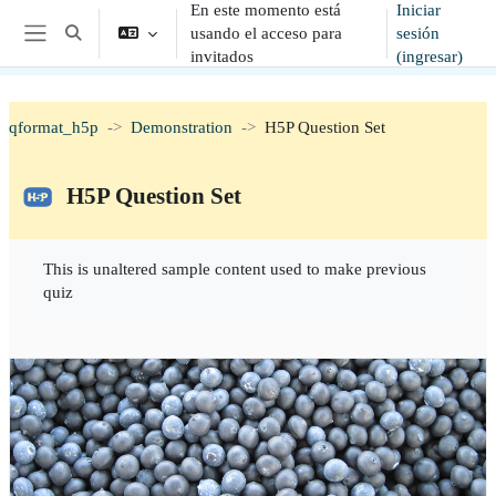
En este momento está
Iniciar
Saltar al contenido principal
usando el acceso para
sesión
Alternar entrada de búsqueda
Pánel lateral
invitados
(ingresar)
qformat_h5p
Demonstration
H5P Question Set
H5P Question Set
Requisitos de finalización
This is unaltered sample content used to make previous
quiz