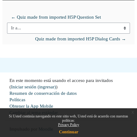
← Quiz made from imported H5P Question Set
Ir a...
Quiz made from imported H5P Dialog Cards →
En este momento está usando el acceso para invitados
(
Iniciar sesión (ingresar)
)
Resumen de conservación de datos
Políticas
Obtener la App Mobile
x
Cambiar al tema estándar
Si Usted continúa navegando en este sitio web, Usted está de acuerdo con nuestras
políticas:
Privacy Policy
Impulsado por
Moodle
Continuar