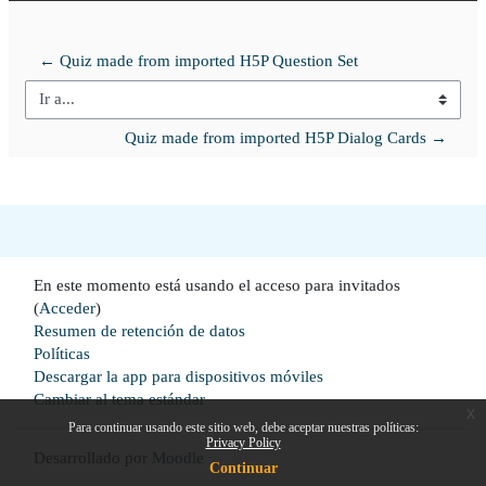
← Quiz made from imported H5P Question Set
Ir a...
Quiz made from imported H5P Dialog Cards →
En este momento está usando el acceso para invitados
(
Acceder
)
Resumen de retención de datos
Políticas
Descargar la app para dispositivos móviles
Cambiar al tema estándar
x
Para continuar usando este sitio web, debe aceptar nuestras políticas:
Privacy Policy
Desarrollado por
Moodle
Continuar