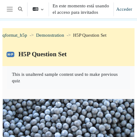
Salta al contenido principal
En este momento está usando
Acceder
Selector de búsqueda de entrada
el acceso para invitados
Panel lateral
qformat_h5p
Demonstration
H5P Question Set
H5P Question Set
Requisitos de finalización
This is unaltered sample content used to make previous
quiz