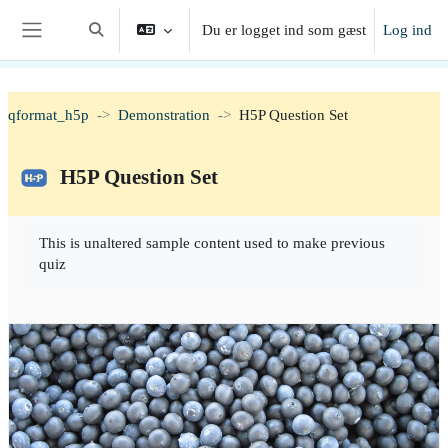
Gå til hovedindhold
Du er logget ind som gæst
Log ind
Skift søgeindput
Sidepanel
qformat_h5p
Demonstration
H5P Question Set
H5P Question Set
Krav for gennemførelse
This is unaltered sample content used to make previous
quiz