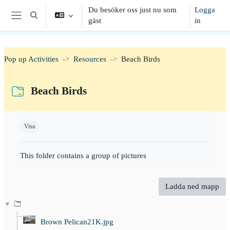
Gå direkt till huvudinnehåll
Du besöker oss just nu som
Logga
Växla sökinmatning
gäst
in
Sidopanel
Pop up Activities
Resources
Beach Birds
Beach Birds
Slutförandvillkor
Visa
This folder contains a group of pictures
Ladda ned mapp
Brown Pelican21K.jpg