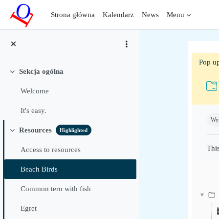
Przejdź do głównej zawartości
Strona główna
Kalendarz
News
Menu
Pop up
Sekcja ogólna
Minimalizuj
Welcome
Wym
It's easy.
Wyś
Resources
Highlighted
Minimalizuj
This
Access to resources
Beach Birds
Common tern with fish
Egret