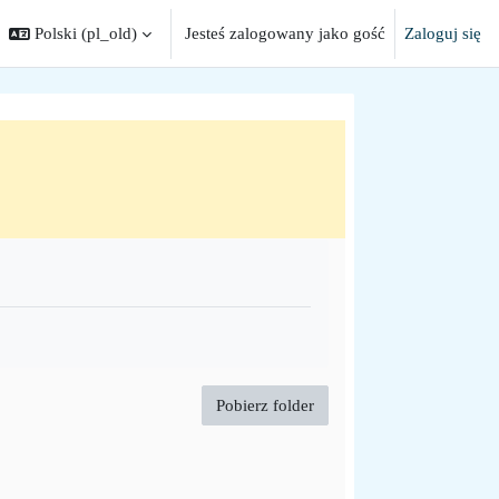
Polski ‎(pl_old)‎
Jesteś zalogowany jako gość
Zaloguj się
 search input
Pobierz folder