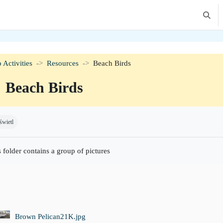
Toggle
 Activities
Resources
Beach Birds
Beach Birds
agania zaliczenia
wietl
 folder contains a group of pictures
Brown Pelican21K.jpg