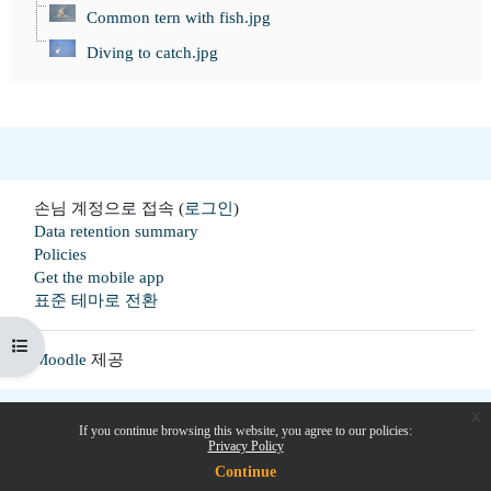
Common tern with fish.jpg
Diving to catch.jpg
손님 계정으로 접속 (
로그인
)
Data retention summary
Policies
Get the mobile app
표준 테마로 전환
강의 목차 열기
Moodle
제공
x
If you continue browsing this website, you agree to our policies:
Privacy Policy
Continue