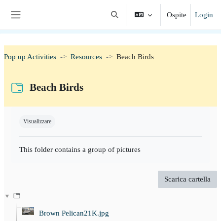
Vai al contenuto principale
Ospite
Login
Attiva/disattiva input di ricerca
Pannello laterale
Pop up Activities
Resources
Beach Birds
Beach Birds
Aggregazione dei criteri
Visualizzare
This folder contains a group of pictures
Scarica cartella
Brown Pelican21K.jpg