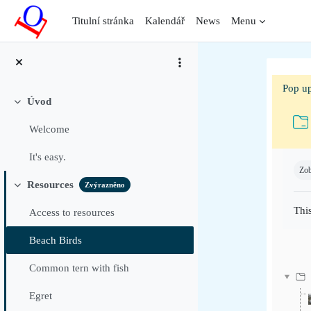
Přejít k hlavnímu obsahu
Titulní stránka
Kalendář
News
Menu
Pop up
Úvod
Sbalit
Welcome
Pož
It's easy.
Zob
Resources
Zvýrazněno
Sbalit
This
Access to resources
Beach Birds
Common tern with fish
Egret