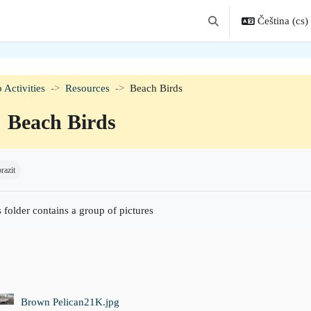
Čeština ‎(cs)‎
Přepnout vyhledávání
 Activities
Resources
Beach Birds
Beach Birds
adavky na absolvování
razit
 folder contains a group of pictures
Brown Pelican21K.jpg