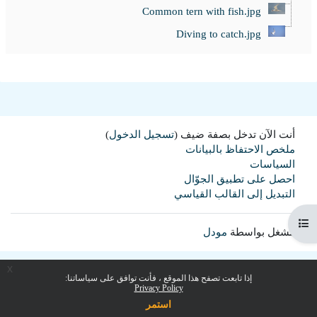
Common tern with fish.jpg
Diving to catch.jpg
أنت الآن تدخل بصفة ضيف (
تسجيل الدخول
)
ملخص الاحتفاظ بالبيانات
السياسات
احصل على تطبيق الجوّال
التبديل إلى القالب القياسي
فتح فهرس المقرر
مشغل بواسطة
مودل
x
إذا تابعت تصفح هذا الموقع ، فأنت توافق على سياساتنا:
Privacy Policy
استمر