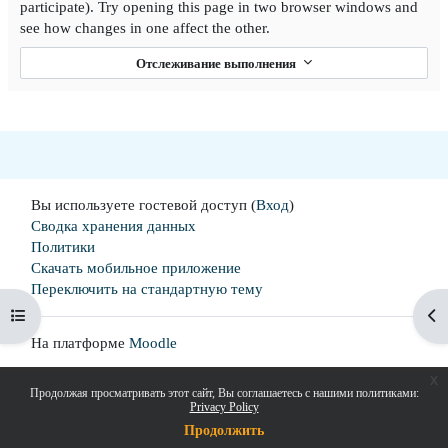
participate). Try opening this page in two browser windows and
see how changes in one affect the other.
Отслеживание выполнения
Вы используете гостевой доступ (
Вход
)
Сводка хранения данных
Политики
Скачать мобильное приложение
Переключить на стандартную тему
Открыть оглавление курса
От
На платформе
Moodle
x
Продолжая просматривать этот сайт, Вы соглашаетесь с нашими политиками:
Privacy Policy
Продолжить