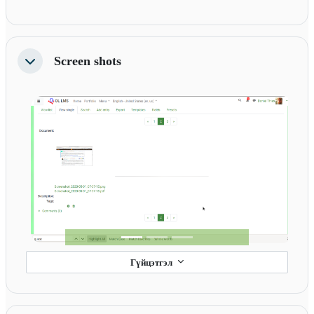
Screen shots
Хураангуйлах
Previous
Next
Гүйцэтгэл