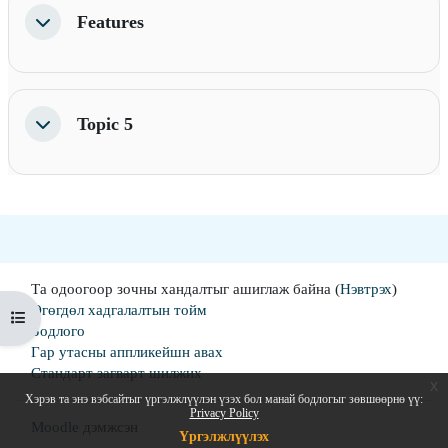
Features
Хураангуйлах
Topic 5
Хураангуйлах
Та одоогоор зочны хандалтыг ашиглаж байна (
Нэвтрэх
)
Өгөгдөл хадгалалтын тойм
Хичээлийн индексийг нээх
Бодлого
Гар утасны аппликейшн авах
Стандарт загварт шилжих
x
Хэрэв та энэ вэбсайтыг үргэлжлүүлэн үзэх бол манай бодлогыг зөвшөөрнө үү:
Privacy Policy
Moodle
дэмжсэн
Үргэлжлүүлэх