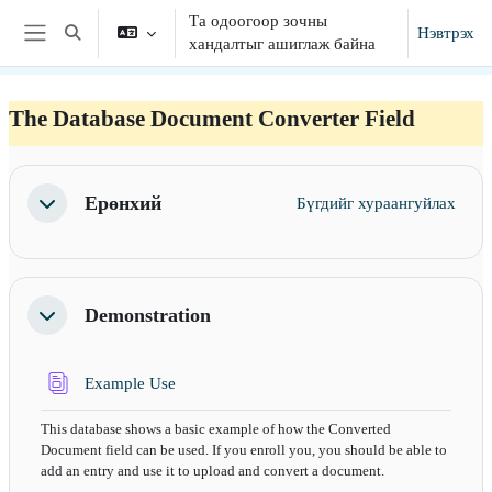
Үндсэн агуулга руу шилжих
Та одоогоор зочны
Нэвтрэх
Хайлтын оролтыг сонгох
хандалтыг ашиглаж байна
Хажуугийн самбар
The Database Document Converter Field
Section outline
Ерөнхий
Бүгдийг хураангуйлах
Хураангуйлах
Demonstration
Хураангуйлах
Өгөгдлийн сан
Example Use
This database shows a basic example of how the Converted
Document field can be used. If you enroll you, you should be able to
add an entry and use it to upload and convert a document.