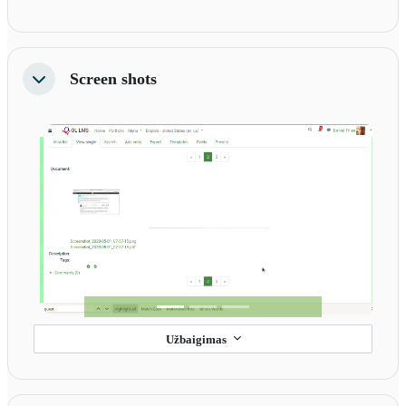
Screen shots
Sutraukti
Previous
Next
Užbaigimas