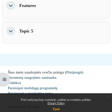
Features
Sutraukti
Topic 5
Sutraukti
Šiuo metu naudojatės svečio prieiga (
Prisijungti
)
Duomenų saugojimo santrauka
Open course index
Politikos
Parsisiųsti mobiliąją programėlę
Persijungti į standartinę temą
x
Prieš naršymą šioje svetainėje, sutikite su svetainės politika:
Privacy Policy
Powered by
Moodle
Tęsti