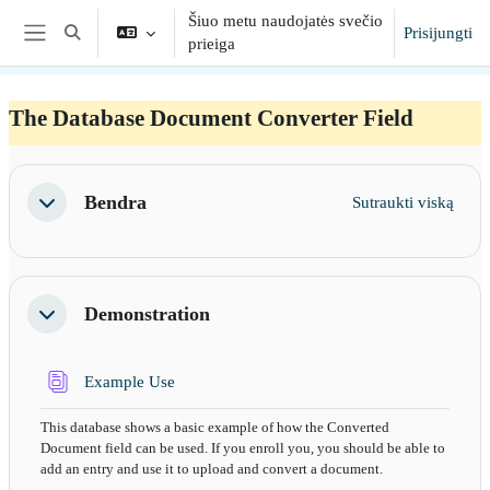
Pereiti į pagrindinį turinį
Šiuo metu naudojatės svečio
Prisijungti
Toggle search input
prieiga
Šoninis skydelis
The Database Document Converter Field
Section outline
Bendra
Sutraukti viską
Sutraukti
Demonstration
Sutraukti
Duomenų bazė
Example Use
This database shows a basic example of how the Converted
Document field can be used. If you enroll you, you should be able to
add an entry and use it to upload and convert a document.