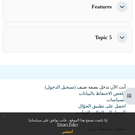
Features
طي
Topic 5
طي
أنت الآن تدخل بصفة ضيف (
تسجيل الدخول
)
ملخص الاحتفاظ بالبيانات
فتح فهرس المقرر
السياسات
احصل على تطبيق الجوّال
التبديل إلى القالب القياسي
x
إذا تابعت تصفح هذا الموقع ، فأنت توافق على سياساتنا:
Privacy Policy
مشغل بواسطة
مودل
استمر