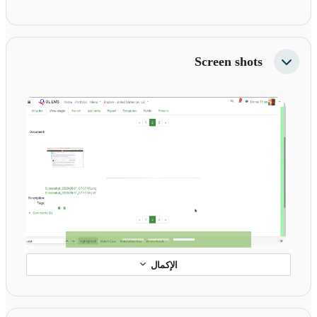
Screen shots
طي
Next
Previous
الإكمال