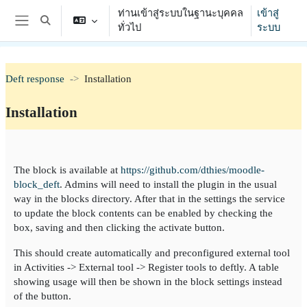
ข้ามไปที่เนื้อหาหลัก
ท่านเข้าสู่ระบบในฐานะบุคคล
เข้าสู่
Toggle search input
ทั่วไป
ระบบ
Side panel
Deft response
Installation
Installation
Section outline
The block is available at
https://github.com/dthies/moodle-
block_deft
. Admins will need to install the plugin in the usual
way in the blocks directory. After that in the settings the service
to update the block contents can be enabled by checking the
box, saving and then clicking the activate button.
This should create automatically and preconfigured external tool
in Activities -> External tool -> Register tools to deftly. A table
showing usage will then be shown in the block settings instead
of the button.