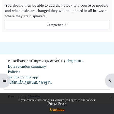
You should then be able to add then block to a course or module
and when tasks are changed they will be updated in all browsers
where they are displayed.
Completion
ท่านเข้าสู่ระบบในฐานะบุคคลทั่วไป (
เข้าสู่ระบบ
)
Data retention summary
Policies
Get the mobile app
Open course index
Op
เปลี่ยนเป็นรูปแบบมาตรฐาน
Powered by
Moodle
x
If you continue browsing this website, you agree to our policies:
Privacy Policy
Continue