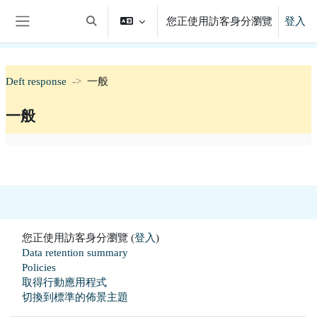
跳至主內容
您正使用訪客身分瀏覽
登入
切換搜尋輸入框
側板
Deft response
一般
一般
單元大綱
您正使用訪客身分瀏覽 (
登入
)
Data retention summary
Policies
取得行動應用程式
切換到標準的佈景主題