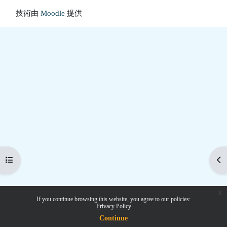
技術由
Moodle
提供
開啟課程索引
開
x
If you continue browsing this website, you agree to our policies:
Privacy Policy
Continue