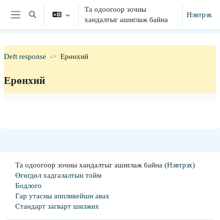
Үндсэн агуулга руу шилжих
Та одоогоор зочны
Нэвтрэх
Хайлтын оролтыг сонгох
хандалтыг ашиглаж байна
Хажуугийн самбар
Deft response
Ерөнхий
Ерөнхий
Section outline
Та одоогоор зочны хандалтыг ашиглаж байна (
Нэвтрэх
)
Өгөгдөл хадгалалтын тойм
Бодлого
Гар утасны аппликейшн авах
Стандарт загварт шилжих