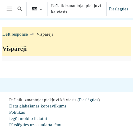
Atvērt galveno saturu
Pašlaik izmantojat piekļuvi
Pieslēgties
Toggle search input
kā viesis
Sānu panelis
Deft response
Vispārēji
Vispārēji
Section outline
Pašlaik izmantojat piekļuvi kā viesis (
Pieslēgties
)
Datu glabāšanas kopsavilkums
Politikas
Iegūt mobilo lietotni
Pārslēgties uz standarta tēmu