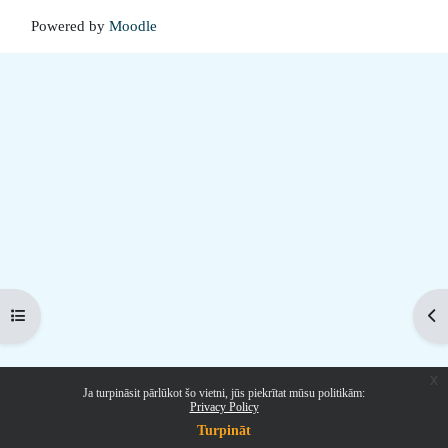
Powered by
Moodle
Open course index
Op
x
Ja turpināsit pārlūkot šo vietni, jūs piekrītat mūsu politikām:
Privacy Policy
Turpināt