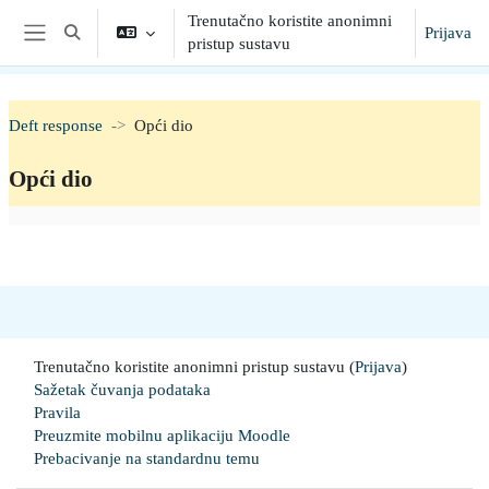
Preskoči na sadržaj
Trenutačno koristite anonimni
Prijava
Toggle search input
pristup sustavu
Bočni panel
Deft response
Opći dio
Opći dio
Section outline
Trenutačno koristite anonimni pristup sustavu (
Prijava
)
Sažetak čuvanja podataka
Pravila
Preuzmite mobilnu aplikaciju Moodle
Prebacivanje na standardnu temu