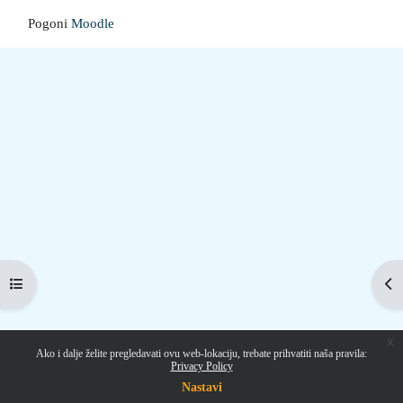
Pogoni
Moodle
Prikaži navigaciju
Pri
x
Ako i dalje želite pregledavati ovu web-lokaciju, trebate prihvatiti naša pravila:
Privacy Policy
Nastavi