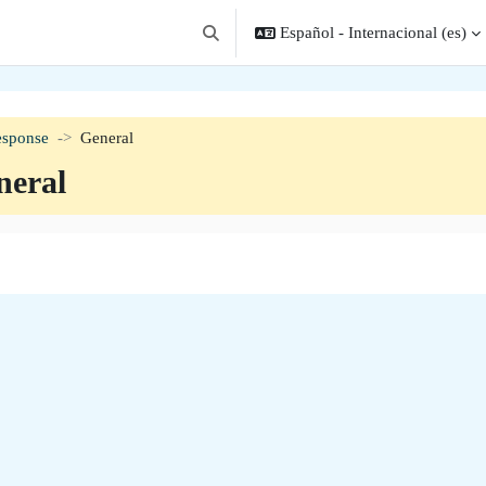
Español - Internacional ‎(es)‎
Selector de búsqueda de entrada
esponse
General
neral
filado de sección