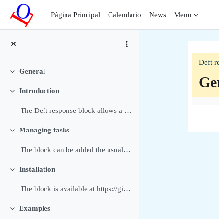
Salta al contenido principal
Página Principal
Calendario
News
Menu
Deft r
General
Colapsar
Ge
Introduction
Colapsar
Per
The Deft response block allows a Manager or Editin...
Managing tasks
Colapsar
The block can be added the usual way to a block or...
Installation
Colapsar
The block is available at https://github.com/dthie...
Examples
Colapsar