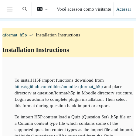
Ir para o conteúdo principal
Você acessou como visitante
Acessar
Alternar entrada de pesquisa
Painel lateral
qformat_h5p
Installation Instructions
Installation Instructions
Contorno da seção
To install H5P import functions download from
https://github.com/dthies/moodle-qformat_h5p
and place
directory at question/format/h5p in Moodle directory structure.
Login as admin to complete plugin installation. Then select
this format during question bank import or export.
To import H5P content load a Quiz (Question Set) .h5p file or
a Column content type file which contains some of the
supported question content types as the import file and import.
individual questions will be extracted from the Quiz.