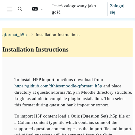
Przejdź do głównej zawartości
Jesteś zalogowany jako
Zaloguj
Toggle search input
gość
się
Panel boczny
qformat_h5p
Installation Instructions
Installation Instructions
Section outline
To install H5P import functions download from
https://github.com/dthies/moodle-qformat_h5p
and place
directory at question/format/h5p in Moodle directory structure.
Login as admin to complete plugin installation. Then select
this format during question bank import or export.
To import H5P content load a Quiz (Question Set) .h5p file or
a Column content type file which contains some of the
supported question content types as the import file and import.
individual questions will be extracted from the Quiz.