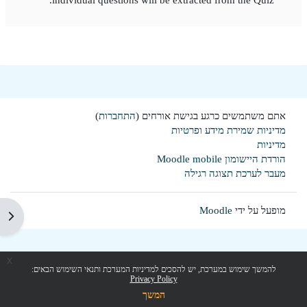
אתם משתמשים כרגע בגישת אורחים (
התחברות
)
מדיניות שמירת מידע ופרטיות
מדיניות
הורדת היישומון Moodle mobile
מעבר לערכת תצוגה רגילה
מופעל על ידי
Moodle
תצוג
x
להמשך שימוש במערכת, יש להסכים למדיניות המערכת ותנאי השימוש הבאים:
Privacy Policy
המשך