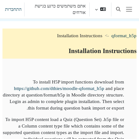
ילוג לתוכן הראשי
אתם משתמשים כרגע בגישת
התחברות
הצגה או הסתרה של קלט חיפוש
אורחים
חלון סקירה צדדי
Installation Instructions
qformat_h5p
Installation Instructions
תקציר יחידת-הוראה
To install H5P import functions download from
https://github.com/dthies/moodle-qformat_h5p
and place
directory at question/format/h5p in Moodle directory structure.
Login as admin to complete plugin installation. Then select
this format during question bank import or export.
To import H5P content load a Quiz (Question Set) .h5p file or
a Column content type file which contains some of the
supported question content types as the import file and import.
individual questions will be extracted from the Quiz.