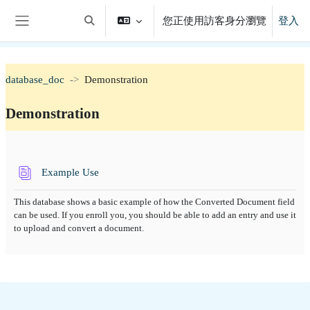
跳至主內容
您正使用訪客身分瀏覽
登入
切換搜尋輸入框
側板
database_doc
Demonstration
Demonstration
單元大綱
資料庫
Example Use
This database shows a basic example of how the Converted Document field
can be used. If you enroll you, you should be able to add an entry and use it
to upload and convert a document.