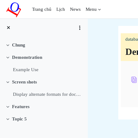
Chuyển tới nội dung chính
Trang chủ
Lịch
News
Menu
datab
Chung
Rút gọn
De
Demonstration
Rút gọn
Sec
Example Use
Screen shots
Rút gọn
Display alternate formats for documents Allow user...
Features
Rút gọn
Topic 5
Rút gọn