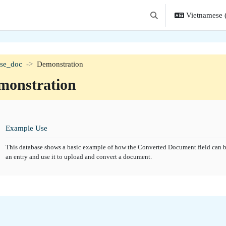
Vietnamese ‎(
Chuyển đổi chọn tìm k
ase_doc
Demonstration
monstration
tion outline
Cơ sở dữ liệu
Example Use
This database shows a basic example of how the Converted Document field can be
an entry and use it to upload and convert a document.