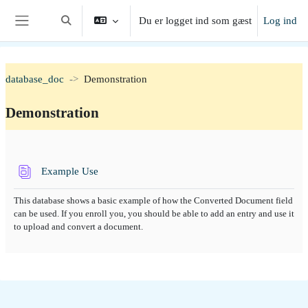
Gå til hovedindhold
Du er logget ind som gæst
Log ind
Skift søgeindput
Sidepanel
database_doc
Demonstration
Demonstration
Sektion oversigt
Database
Example Use
This database shows a basic example of how the Converted Document field
can be used. If you enroll you, you should be able to add an entry and use it
to upload and convert a document.