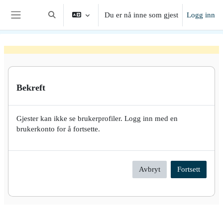
Gå til hovedinnhold
Du er nå inne som gjest
Logg inn
Veksle inndata for søk
Sidepanel
Bekreft
Gjester kan ikke se brukerprofiler. Logg inn med en
brukerkonto for å fortsette.
Avbryt
Fortsett