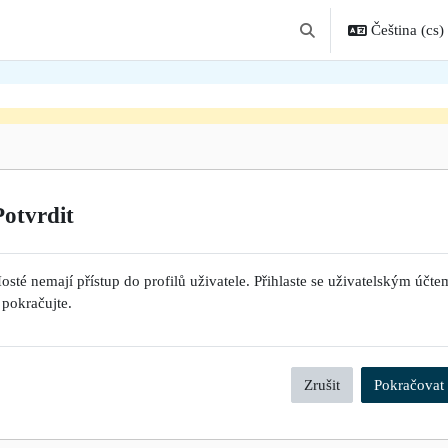
Čeština ‎(cs)‎
Přepnout vyhledávání
Potvrdit
osté nemají přístup do profilů uživatele. Přihlaste se uživatelským účte
 pokračujte.
Zrušit
Pokračovat