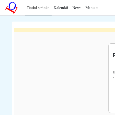
Přejít k hlavnímu obsahu
Titulní stránka
Kalendář
News
Menu
H
a