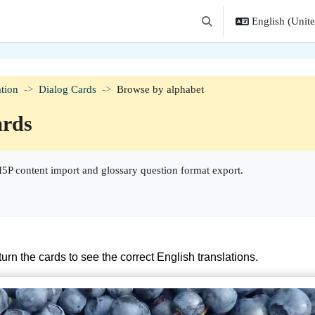
English (United
Toggle search input
tion
Dialog Cards
Browse by alphabet
ards
5P content import and glossary question format export.