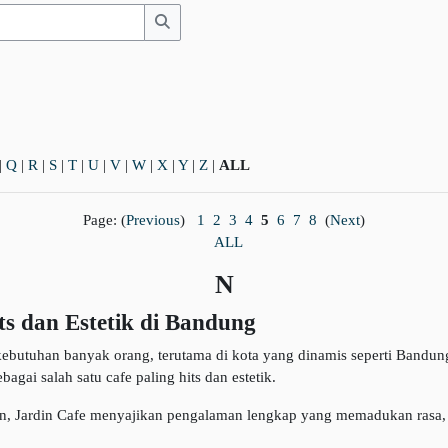
Search
|
Q
|
R
|
S
|
T
|
U
|
V
|
W
|
X
|
Y
|
Z
|
ALL
Page: (
Previous
)
1
2
3
4
5
6
7
8
(
Next
)
ALL
N
ts dan Estetik di Bandung
kebutuhan banyak orang, terutama di kota yang dinamis seperti Bandu
agai salah satu cafe paling hits dan estetik.
 Jardin Cafe menyajikan pengalaman lengkap yang memadukan rasa, s