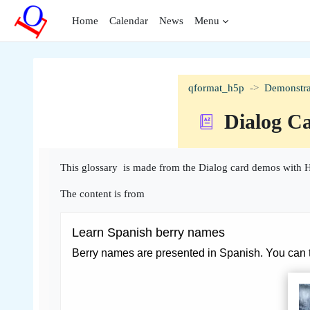
Skip to main content
Home
Calendar
News
Menu
qformat_h5p
Demonstra
Dialog C
Completion requirements
This glossary is made from the Dialog card demos with H
The content is from