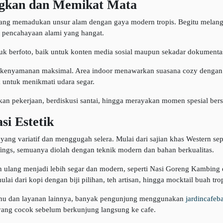
ngkan dan Memikat Mata
 yang memadukan unsur alam dengan gaya modern tropis. Begitu mela
a pencahayaan alami yang hangat.
untuk berfoto, baik untuk konten media sosial maupun sekadar dokumentas
n kenyamanan maksimal. Area indoor menawarkan suasana cozy dengan 
untuk menikmati udara segar.
an pekerjaan, berdiskusi santai, hingga merayakan momen spesial ber
si Estetik
ang variatif dan menggugah selera. Mulai dari sajian khas Western sep
Wings, semuanya diolah dengan teknik modern dan bahan berkualitas.
an ulang menjadi lebih segar dan modern, seperti Nasi Goreng Kambi
ai dari kopi dengan biji pilihan, teh artisan, hingga mocktail buah tr
nu dan layanan lainnya, banyak pengunjung menggunakan
jardincafeb
yang cocok sebelum berkunjung langsung ke cafe.