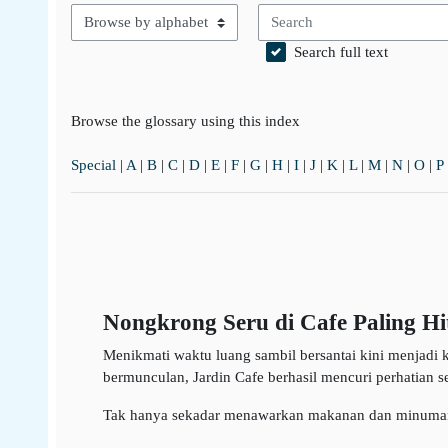
Search
Browse the glossary using this index
Search full text
Browse the glossary using this index
Special
|
A
|
B
|
C
|
D
|
E
|
F
|
G
|
H
|
I
|
J
|
K
|
L
|
M
|
N
|
O
|
P
Nongkrong Seru di Cafe Paling Hi
Menikmati waktu luang sambil bersantai kini menjadi 
bermunculan, Jardin Cafe berhasil mencuri perhatian seb
Tak hanya sekadar menawarkan makanan dan minuman,