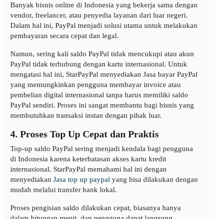
Banyak bisnis online di Indonesia yang bekerja sama dengan
vendor, freelancer, atau penyedia layanan dari luar negeri.
Dalam hal ini, PayPal menjadi solusi utama untuk melakukan
pembayaran secara cepat dan legal.
Namun, sering kali saldo PayPal tidak mencukupi atau akun
PayPal tidak terhubung dengan kartu internasional. Untuk
mengatasi hal ini, StarPayPal menyediakan Jasa bayar PayPal
yang memungkinkan pengguna membayar invoice atau
pembelian digital internasional tanpa harus memiliki saldo
PayPal sendiri. Proses ini sangat membantu bagi bisnis yang
membutuhkan transaksi instan dengan pihak luar.
4. Proses Top Up Cepat dan Praktis
Top-up saldo PayPal sering menjadi kendala bagi pengguna
di Indonesia karena keterbatasan akses kartu kredit
internasional. StarPayPal memahami hal ini dengan
menyediakan
Jasa top up paypal
yang bisa dilakukan dengan
mudah melalui transfer bank lokal.
Proses pengisian saldo dilakukan cepat, biasanya hanya
dalam hitungan menit, dan pengguna dapat langsung