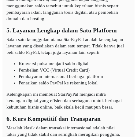
menggunakan saldo tersebut untuk keperluan bisnis seperti
pembayaran iklan, langganan tools digital, atau pembelian
domain dan hosting.
5. Layanan Lengkap dalam Satu Platform
Salah satu keunggulan utama StarPayPal adalah kelengkapan
layanan yang disediakan dalam satu tempat. Tidak hanya jual
beli saldo PayPal, tetapi juga layanan lain seperti:
Konversi pulsa menjadi saldo digital
Pembelian VCC (Virtual Credit Card)
Pembayaran internasional berbagai platform
Penarikan saldo PayPal ke rekening lokal
Kelengkapan ini membuat StarPayPal menjadi mitra
keuangan digital yang efisien dan serbaguna untuk berbagai
kebutuhan bisnis online, baik skala kecil maupun besar.
6. Kurs Kompetitif dan Transparan
Masalah klasik dalam transaksi internasional adalah nilai
tukar yang tidak stabil dan seringkali merugikan pengguna.