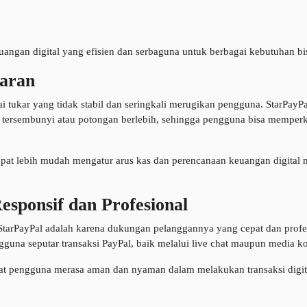
ngan digital yang efisien dan serbaguna untuk berbagai kebutuhan bisn
paran
lai tukar yang tidak stabil dan seringkali merugikan pengguna. StarPa
aya tersembunyi atau potongan berlebih, sehingga pengguna bisa memperk
dapat lebih mudah mengatur arus kas dan perencanaan keuangan digital m
sponsif dan Profesional
tarPayPal adalah karena dukungan pelanggannya yang cepat dan profes
una seputar transaksi PayPal, baik melalui live chat maupun media ko
at pengguna merasa aman dan nyaman dalam melakukan transaksi digita