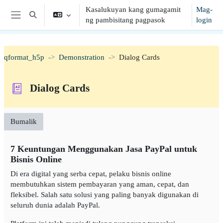
Lumaktaw patungo sa pangunahing nilalaman
Kasalukuyan kang gumagamit
Mag-
I-toggle ang "input" sa paghahanap
ng pambisitang pagpasok
login
Side panel
qformat_h5p
Demonstration
Dialog Cards
Dialog Cards
Bumalik
7 Keuntungan Menggunakan Jasa PayPal untuk
Bisnis Online
Di era digital yang serba cepat, pelaku bisnis online
membutuhkan sistem pembayaran yang aman, cepat, dan
fleksibel. Salah satu solusi yang paling banyak digunakan di
seluruh dunia adalah PayPal.