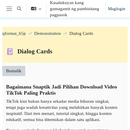
Kasalukuyan kang
Lumaktaw patungo sa pangunahing nilalaman
gumagamit ng pambisitang
Maglogin
I-toggle ang "input" sa paghahanap
Side panel
pagpasok
qformat_h5p
Demonstration
Dialog Cards
Dialog Cards
Bumalik
Bagaimana Snaptik Jadi Pilihan Download Video
TikTok Paling Praktis
TikTok kini bukan hanya sekadar media hiburan singkat,
tetapi juga wadah kreativitas yang melahirkan banyak konten
inspiratif. Dari tren menari, tutorial singkat, hingga konten
edukatif, semua bisa ditemukan dalam satu aplikasi.