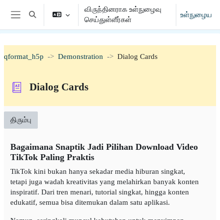
முக்கிய உள்ளடக்கத்திற்கு செல்க
விருந்தினராக உள்நுழைவு
உள்நுழைய
Toggle search input
செய்துள்ளீர்கள்
Side panel
qformat_h5p
Demonstration
Dialog Cards
Dialog Cards
திரும்பு
Bagaimana Snaptik Jadi Pilihan Download Video
TikTok Paling Praktis
TikTok kini bukan hanya sekadar media hiburan singkat,
tetapi juga wadah kreativitas yang melahirkan banyak konten
inspiratif. Dari tren menari, tutorial singkat, hingga konten
edukatif, semua bisa ditemukan dalam satu aplikasi.