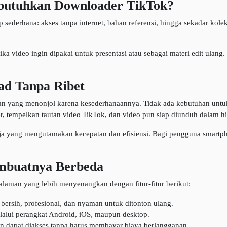
utuhkan Downloader TikTok?
derhana: akses tanpa internet, bahan referensi, hingga sekadar kolek
a video ingin dipakai untuk presentasi atau sebagai materi edit ulang.
ad Tanpa Ribet
an yang menonjol karena kesederhanaannya. Tidak ada kebutuhan untu
empelkan tautan video TikTok, dan video pun siap diunduh dalam hi
ja yang mengutamakan kecepatan dan efisiensi. Bagi pengguna smartpho
mbuatnya Berbeda
aman yang lebih menyenangkan dengan fitur-fitur berikut:
h bersih, profesional, dan nyaman untuk ditonton ulang.
alui perangkat Android, iOS, maupun desktop.
 dapat diakses tanpa harus membayar biaya berlangganan.