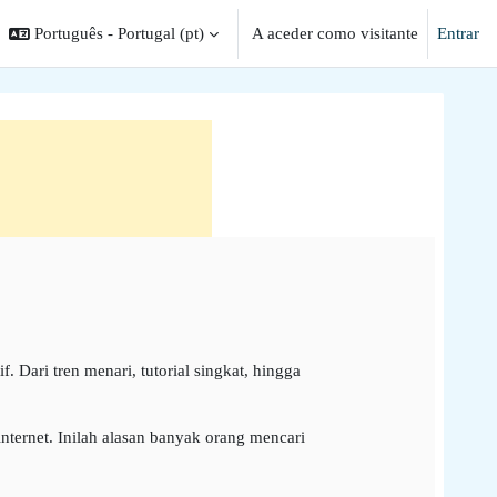
Português - Portugal ‎(pt)‎
A aceder como visitante
Entrar
ar a entrada da pesquisa
 Dari tren menari, tutorial singkat, hingga
ternet. Inilah alasan banyak orang mencari