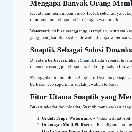
Mengapa Banyak Orang Memb
Kebutuhan menyimpan video TikTok sebenarnya cukup se
umumnya menyimpan video dengan watermark.
Watermark ini bisa mengganggu tampilan, terutama ketik
yang menghadirkan solusi download tanpa watermark.
Snaptik Sebagai Solusi Downlo
Di antara berbagai pilihan,
Snaptik
hadir sebagai layan
memakan ruang penyimpanan. Cukup gunakan browser, t
Keunggulan ini membuat Snaptik relevan bagi siapa sa
berbasis web seperti ini adalah jawaban terbaik.
Fitur Utama Snaptik yang Me
Bukan sekadar downloader, Snaptik menawarkan pengal
Unduh Tanpa Watermark
– Video terlihat lebi
Dukungan Multi-Platform
– Bisa digunakan mel
Gratis Tanpa Biaya Tambahan
– Semua layanan