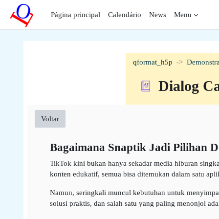
Ir para o conteúdo principal
Página principal
Calendário
News
Menu
qformat_h5p
Demonstra
Dialog C
Voltar
Bagaimana Snaptik Jadi Pilihan D
TikTok kini bukan hanya sekadar media hiburan singkat,
konten edukatif, semua bisa ditemukan dalam satu aplik
Namun, seringkali muncul kebutuhan untuk menyimpan v
solusi praktis, dan salah satu yang paling menonjol ada