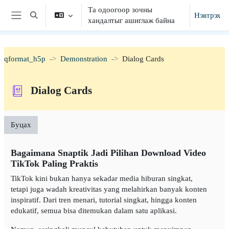
Үндсэн агуулга руу шилжих
Та одоогоор зочны
Нэвтрэх
Хайлтын оролтыг сонгох
хандалтыг ашиглаж байна
Хажуугийн самбар
qformat_h5p
Demonstration
Dialog Cards
Dialog Cards
Буцах
Bagaimana Snaptik Jadi Pilihan Download Video
TikTok Paling Praktis
TikTok kini bukan hanya sekadar media hiburan singkat,
tetapi juga wadah kreativitas yang melahirkan banyak konten
inspiratif. Dari tren menari, tutorial singkat, hingga konten
edukatif, semua bisa ditemukan dalam satu aplikasi.