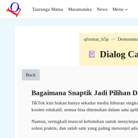
Skip to main content
Tauranga Matua
Maramataka
News
Menu
qformat_h5p
Demonstra
Dialog C
Back
Bagaimana Snaptik Jadi Pilihan D
TikTok kini bukan hanya sekadar media hiburan singkat,
konten edukatif, semua bisa ditemukan dalam satu aplik
Namun, seringkali muncul kebutuhan untuk menyimpan v
solusi praktis, dan salah satu yang paling menonjol ada