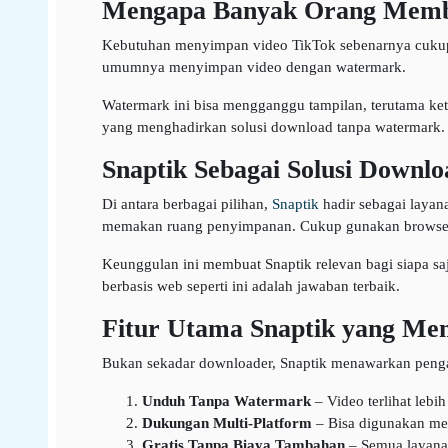
Mengapa Banyak Orang Memb
Kebutuhan menyimpan video TikTok sebenarnya cukup se
umumnya menyimpan video dengan watermark.
Watermark ini bisa mengganggu tampilan, terutama ketik
yang menghadirkan solusi download tanpa watermark.
Snaptik Sebagai Solusi Downlo
Di antara berbagai pilihan,
Snaptik
hadir sebagai layan
memakan ruang penyimpanan. Cukup gunakan browser, t
Keunggulan ini membuat Snaptik relevan bagi siapa sa
berbasis web seperti ini adalah jawaban terbaik.
Fitur Utama Snaptik yang Me
Bukan sekadar downloader, Snaptik menawarkan pengal
Unduh Tanpa Watermark
– Video terlihat lebi
Dukungan Multi-Platform
– Bisa digunakan mel
Gratis Tanpa Biaya Tambahan
– Semua layanan