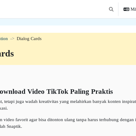
Mā
Toggle search 
tion
Dialog Cards
ards
ownload Video TikTok Paling Praktis
 tetapi juga wadah kreativitas yang melahirkan banyak konten inspiratif.
asi.
ideo favorit agar bisa ditonton ulang tanpa harus terhubung dengan in
lah Snaptik.