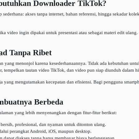
utuhkan Downloader TikTok?
derhana: akses tanpa internet, bahan referensi, hingga sekadar kolek
a video ingin dipakai untuk presentasi atau sebagai materi edit ulang.
ad Tanpa Ribet
an yang menonjol karena kesederhanaannya. Tidak ada kebutuhan untu
empelkan tautan video TikTok, dan video pun siap diunduh dalam hi
ja yang mengutamakan kecepatan dan efisiensi. Bagi pengguna smartpho
mbuatnya Berbeda
aman yang lebih menyenangkan dengan fitur-fitur berikut:
h bersih, profesional, dan nyaman untuk ditonton ulang.
alui perangkat Android, iOS, maupun desktop.
 dapat diakses tanpa harus membayar biaya berlangganan.