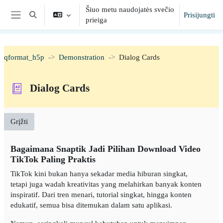
Pereiti į pagrindinį turinį
Šiuo metu naudojatės svečio
Prisijungti
Toggle search input
prieiga
Šoninis skydelis
qformat_h5p
Demonstration
Dialog Cards
Dialog Cards
Grįžti
Bagaimana Snaptik Jadi Pilihan Download Video
TikTok Paling Praktis
TikTok kini bukan hanya sekadar media hiburan singkat,
tetapi juga wadah kreativitas yang melahirkan banyak konten
inspiratif. Dari tren menari, tutorial singkat, hingga konten
edukatif, semua bisa ditemukan dalam satu aplikasi.