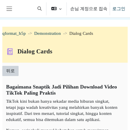
메인 콘텐츠로 건너뛰기
손님 계정으로 접속
로그인
검색 입력 전환
측면 패널
qformat_h5p
Demonstration
Dialog Cards
Dialog Cards
뒤로
Bagaimana Snaptik Jadi Pilihan Download Video
TikTok Paling Praktis
TikTok kini bukan hanya sekadar media hiburan singkat,
tetapi juga wadah kreativitas yang melahirkan banyak konten
inspiratif. Dari tren menari, tutorial singkat, hingga konten
edukatif, semua bisa ditemukan dalam satu aplikasi.