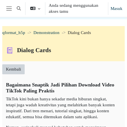
Lewati ke konten utama
Anda sedang menggunakan
Masuk
Alihkan input pencarian
akses tamu
Panel samping
qformat_h5p
Demonstration
Dialog Cards
Dialog Cards
Kembali
Bagaimana Snaptik Jadi Pilihan Download Video
TikTok Paling Praktis
TikTok kini bukan hanya sekadar media hiburan singkat,
tetapi juga wadah kreativitas yang melahirkan banyak konten
inspiratif. Dari tren menari, tutorial singkat, hingga konten
edukatif, semua bisa ditemukan dalam satu aplikasi.