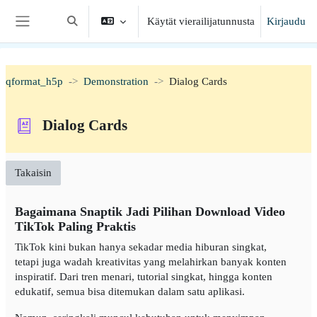
Siirry pääsisältöön
Käytät vierailijatunnusta
Kirjaudu
Vaihda hakusyöttöä
Sivupaneeli
qformat_h5p
Demonstration
Dialog Cards
Dialog Cards
Takaisin
Bagaimana Snaptik Jadi Pilihan Download Video
TikTok Paling Praktis
TikTok kini bukan hanya sekadar media hiburan singkat,
tetapi juga wadah kreativitas yang melahirkan banyak konten
inspiratif. Dari tren menari, tutorial singkat, hingga konten
edukatif, semua bisa ditemukan dalam satu aplikasi.