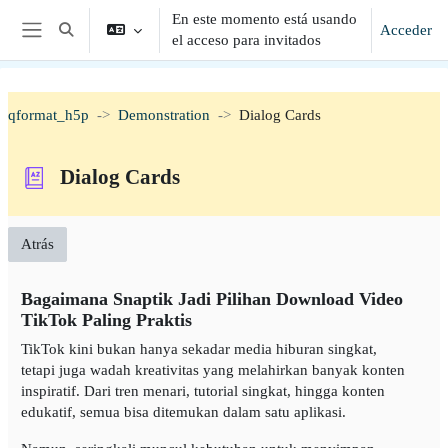
Salta al contenido principal
En este momento está usando
Acceder
Selector de búsqueda de entrada
el acceso para invitados
Panel lateral
qformat_h5p
Demonstration
Dialog Cards
Dialog Cards
Atrás
Bagaimana Snaptik Jadi Pilihan Download Video
TikTok Paling Praktis
TikTok kini bukan hanya sekadar media hiburan singkat,
tetapi juga wadah kreativitas yang melahirkan banyak konten
inspiratif. Dari tren menari, tutorial singkat, hingga konten
edukatif, semua bisa ditemukan dalam satu aplikasi.