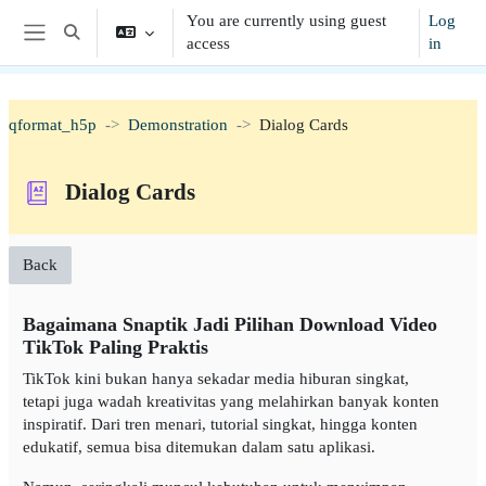
Skip to main content
You are currently using guest
Log
Toggle search input
access
in
Side panel
qformat_h5p
Demonstration
Dialog Cards
Dialog Cards
Back
Bagaimana Snaptik Jadi Pilihan Download Video
TikTok Paling Praktis
TikTok kini bukan hanya sekadar media hiburan singkat,
tetapi juga wadah kreativitas yang melahirkan banyak konten
inspiratif. Dari tren menari, tutorial singkat, hingga konten
edukatif, semua bisa ditemukan dalam satu aplikasi.