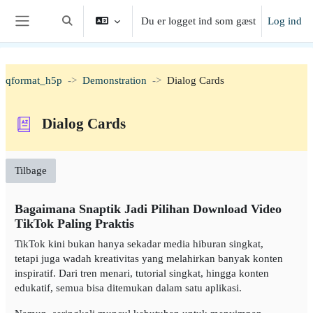
Gå til hovedindhold
Du er logget ind som gæst
Log ind
Skift søgeindput
Sidepanel
qformat_h5p
Demonstration
Dialog Cards
Dialog Cards
Tilbage
Bagaimana Snaptik Jadi Pilihan Download Video
TikTok Paling Praktis
TikTok kini bukan hanya sekadar media hiburan singkat,
tetapi juga wadah kreativitas yang melahirkan banyak konten
inspiratif. Dari tren menari, tutorial singkat, hingga konten
edukatif, semua bisa ditemukan dalam satu aplikasi.