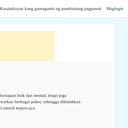
Kasalukuyan kang gumagamit ng pambisitang pagpasok
Maglogin
hanap
iapan fisik dan mental, tetapi juga
awarkan berbagai paket, sehingga dibutuhkan
el umroh terpercaya.