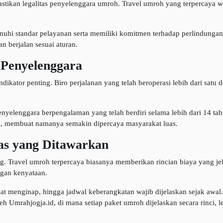
stikan legalitas penyelenggara umroh. Travel umroh yang terpercaya wa
enuhi standar pelayanan serta memiliki komitmen terhadap perlindungan
n berjalan sesuai aturan.
Penyelenggara
kator penting. Biro perjalanan yang telah beroperasi lebih dari satu 
elenggara berpengalaman yang telah berdiri selama lebih dari 14 tah
l, membuat namanya semakin dipercaya masyarakat luas.
tas yang Ditawarkan
. Travel umroh terpercaya biasanya memberikan rincian biaya yang jel
engan kenyataan.
t menginap, hingga jadwal keberangkatan wajib dijelaskan sejak awal. 
h Umrahjogja.id, di mana setiap paket umroh dijelaskan secara rinci, 