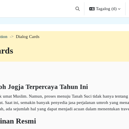
Tagalog ‎(tl)‎
I-toggle ang "input" sa pagha
tion
Dialog Cards
ards
oh Jogja Terpercaya Tahun Ini
mat Muslim. Namun, proses menuju Tanah Suci tidak hanya tentang kes
t. Saat ini, semakin banyak penyedia jasa perjalanan umroh yang men
gkah, ada sejumlah hal yang dapat menjadi acuan dalam menentukan trav
zinan Resmi