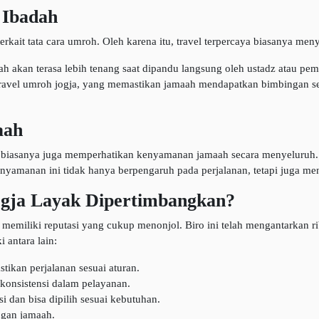
 Ibadah
kait tata cara umroh. Oleh karena itu, travel terpercaya biasanya m
ah akan terasa lebih tenang saat dipandu langsung oleh ustadz atau pe
travel umroh jogja, yang memastikan jamaah mendapatkan bimbingan se
aah
caya biasanya juga memperhatikan kenyamanan jamaah secara menyeluruh. 
enyamanan ini tidak hanya berpengaruh pada perjalanan, tetapi juga m
ja Layak Dipertimbangkan?
miliki reputasi yang cukup menonjol. Biro ini telah mengantarkan ri
 antara lain:
ikan perjalanan sesuai aturan.
konsistensi dalam pelayanan.
i dan bisa dipilih sesuai kebutuhan.
ngan jamaah.