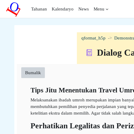
Lumaktaw patungo sa pangunahing nilalaman
Tahanan
Kalendaryo
News
Menu
qformat_h5p
Demonstra
Dialog C
Bumalik
Tips Jitu Menentukan Travel Umr
Melaksanakan ibadah umroh merupakan impian banyak u
membutuhkan pemilihan penyedia perjalanan yang tepa
ketelitian ekstra dalam memilih. Agar tidak salah lan
Perhatikan Legalitas dan Peri