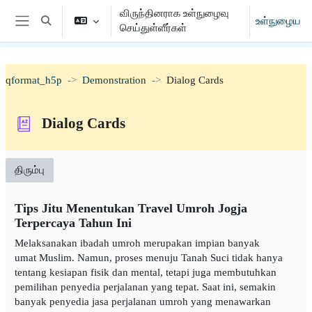
முக்கிய உள்ளடக்கத்திற்கு செல்க
விருந்தினராக உள்நுழைவு
உள்நுழைய
Toggle search input
செய்துள்ளீர்கள்
Side panel
qformat_h5p
Demonstration
Dialog Cards
Dialog Cards
திரும்பு
Tips Jitu Menentukan Travel Umroh Jogja
Terpercaya Tahun Ini
Melaksanakan ibadah umroh merupakan impian banyak
umat Muslim. Namun, proses menuju Tanah Suci tidak hanya
tentang kesiapan fisik dan mental, tetapi juga membutuhkan
pemilihan penyedia perjalanan yang tepat. Saat ini, semakin
banyak penyedia jasa perjalanan umroh yang menawarkan