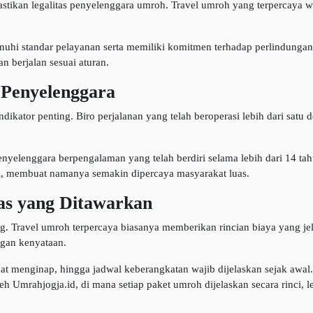
stikan legalitas penyelenggara umroh. Travel umroh yang terpercaya wa
enuhi standar pelayanan serta memiliki komitmen terhadap perlindungan
n berjalan sesuai aturan.
Penyelenggara
kator penting. Biro perjalanan yang telah beroperasi lebih dari satu 
elenggara berpengalaman yang telah berdiri selama lebih dari 14 tah
l, membuat namanya semakin dipercaya masyarakat luas.
tas yang Ditawarkan
. Travel umroh terpercaya biasanya memberikan rincian biaya yang jel
engan kenyataan.
t menginap, hingga jadwal keberangkatan wajib dijelaskan sejak awal. 
h Umrahjogja.id, di mana setiap paket umroh dijelaskan secara rinci, 