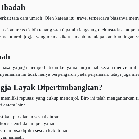
 Ibadah
kait tata cara umroh. Oleh karena itu, travel terpercaya biasanya m
ah akan terasa lebih tenang saat dipandu langsung oleh ustadz atau pe
travel umroh jogja, yang memastikan jamaah mendapatkan bimbingan se
aah
caya biasanya juga memperhatikan kenyamanan jamaah secara menyeluruh. 
enyamanan ini tidak hanya berpengaruh pada perjalanan, tetapi juga m
ja Layak Dipertimbangkan?
miliki reputasi yang cukup menonjol. Biro ini telah mengantarkan ri
 antara lain:
ikan perjalanan sesuai aturan.
konsistensi dalam pelayanan.
i dan bisa dipilih sesuai kebutuhan.
ngan jamaah.