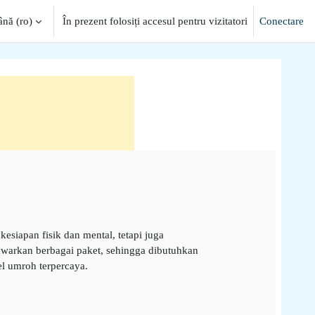
ă ‎(ro)‎
În prezent folosiți accesul pentru vizitatori
Conectare
iapan fisik dan mental, tetapi juga
awarkan berbagai paket, sehingga dibutuhkan
el umroh terpercaya.