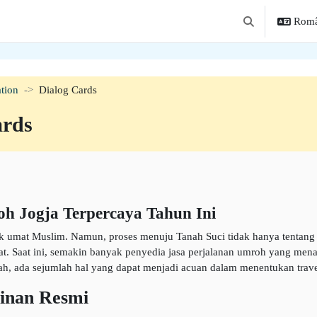
Român
Afișați căutarea
tion
Dialog Cards
ards
oh Jogja Terpercaya Tahun Ini
mat Muslim. Namun, proses menuju Tanah Suci tidak hanya tentang kes
t. Saat ini, semakin banyak penyedia jasa perjalanan umroh yang men
gkah, ada sejumlah hal yang dapat menjadi acuan dalam menentukan trav
zinan Resmi