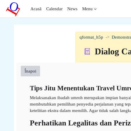
Sari la conţinutul principal
Acasă
Calendar
News
Menu
qformat_h5p
Demonstra
Dialog C
Înapoi
Tips Jitu Menentukan Travel Umr
Melaksanakan ibadah umroh merupakan impian banyak u
membutuhkan pemilihan penyedia perjalanan yang tepa
ketelitian ekstra dalam memilih. Agar tidak salah lan
Perhatikan Legalitas dan Peri