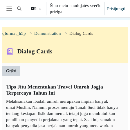
Pereiti į pagrindinį turinį
Šiuo metu naudojatės svečio
Prisijungti
Toggle search input
prieiga
Šoninis skydelis
qformat_h5p
Demonstration
Dialog Cards
Dialog Cards
Grįžti
Tips Jitu Menentukan Travel Umroh Jogja
Terpercaya Tahun Ini
Melaksanakan ibadah umroh merupakan impian banyak
umat Muslim. Namun, proses menuju Tanah Suci tidak hanya
tentang kesiapan fisik dan mental, tetapi juga membutuhkan
pemilihan penyedia perjalanan yang tepat. Saat ini, semakin
banyak penyedia jasa perjalanan umroh yang menawarkan