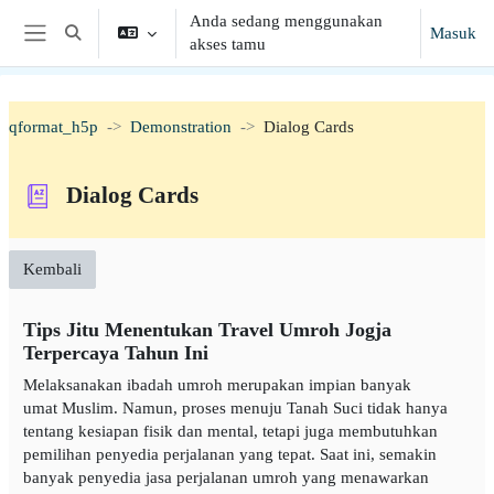
Lewati ke konten utama
Anda sedang menggunakan
Masuk
Alihkan input pencarian
akses tamu
Panel samping
qformat_h5p
Demonstration
Dialog Cards
Dialog Cards
Kembali
Tips Jitu Menentukan Travel Umroh Jogja
Terpercaya Tahun Ini
Melaksanakan ibadah umroh merupakan impian banyak
umat Muslim. Namun, proses menuju Tanah Suci tidak hanya
tentang kesiapan fisik dan mental, tetapi juga membutuhkan
pemilihan penyedia perjalanan yang tepat. Saat ini, semakin
banyak penyedia jasa perjalanan umroh yang menawarkan